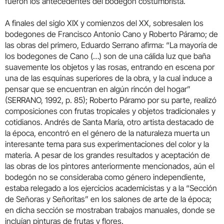
fueron los antecedentes del bodegón costumbrista.
A finales del siglo XIX y comienzos del XX, sobresalen los
bodegones de Francisco Antonio Cano y Roberto Páramo; de
las obras del primero, Eduardo Serrano afirma: “La mayoría de
los bodegones de Cano (…) son de una cálida luz que baña
suavemente los objetos y las rosas, entrando en escena por
una de las esquinas superiores de la obra, y la cual induce a
pensar que se encuentran en algún rincón del hogar”
(SERRANO, 1992, p. 85); Roberto Páramo por su parte, realizó
composiciones con frutas tropicales y objetos tradicionales y
cotidianos. Andrés de Santa María, otro artista destacado de
la época, encontró en el género de la naturaleza muerta un
interesante tema para sus experimentaciones del color y la
materia. A pesar de los grandes resultados y aceptación de
las obras de los pintores anteriormente mencionados, aún el
bodegón no se consideraba como género independiente,
estaba relegado a los ejercicios academicistas y a la “Sección
de Señoras y Señoritas” en los salones de arte de la época;
en dicha sección se mostraban trabajos manuales, donde se
incluían pinturas de frutas y flores.