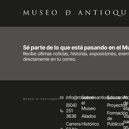
Sé parte de lo que está pasando en el 
Recibe últimas noticias, historias, exposiciones, eve
directamente en tu correo.
info@museodeantioquia.co
Sobre
Educación
Alq
el
de
(604)
Proyectos
Museo
es
251
Formación
3636
Aliados
Vis
de
pa
Carrera
Histórico
Públicos
gr