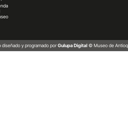
enda
l
seo
b diseñado y programado por
Gulupa Digital
© Museo de Antioq